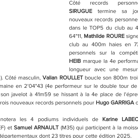
Côté records personn
SIRUGUE
 termine sa jo
nouveaux records personnel
dans le TOP5 du club au 
64"11, 
Mathilde ROURE
 sign
club au 400m haies en 73
personnels sur la compéti
HEIB
 marque la 4e performa
longueur avec une mesur
. Côté masculin, 
Valian ROULLET
 boucle son 800m troi
emaine en 2'04"43 (4e performeur sur le double tour de 
 son javelot à 41m59 se hissant à la 4e place de l'épr
trois nouveaux records personnels pour 
Hugo GARRIGA
 
notera les 4 podiums individuels de 
Karine LABE
EF) et 
Samuel ARNAULT
 (M35) qui participent à la mois
départementaux dont 23 titres pour cette édition 2025.