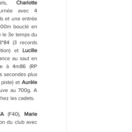
els, 
Charlotte 
urnée avec 4 
s et une entrée 
400m bouclé en 
e le 3e temps du 
"84 (3 records 
tion) et 
Lucille 
nce au saut en 
e à 4m86 (RP 
s secondes plus 
piste) et 
Aurèle 
euve au 700g. A 
chez les cadets.
CA
 (F40), 
Marie 
son du club avec 