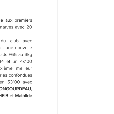
e aux premiers 
marves avec 20 
Deux nouveaux records du club avec 
lit une nouvelle 
oids F65 au 3kg 
4 et un 4x100 
xième meilleur 
ries confondues 
 en 53"00 avec 
ONGOURDEAU, 
HEIB 
et 
Mathilde 