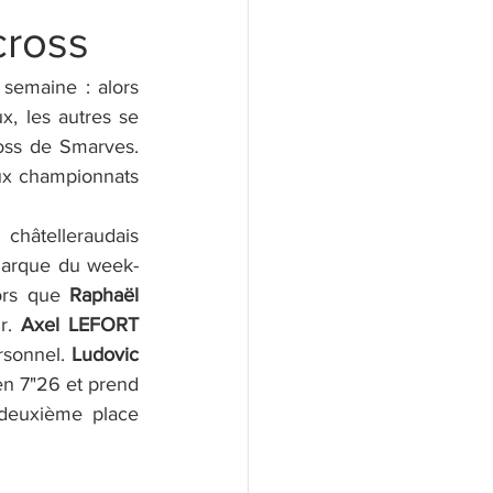
cross
semaine : alors 
 les autres se 
oss de Smarves. 
aux championnats 
hâtelleraudais 
marque du week-
ors que 
Raphaël 
r. 
Axel LEFORT
sonnel. 
Ludovic 
en 7"26 et prend 
deuxième place 