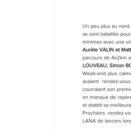
Un peu plus au nord, 
se sont bataillés pou
minimes avec une vic
Aurèle VALIN et Ma
parcours de 4x2km et 
LOUVEAU, Simon BO
Week-end plus calme
avaient rendez-vous
courraient son premie
en manque de repère.
et établit sa meille
Prochains rendez-vo
LANA de lancers long