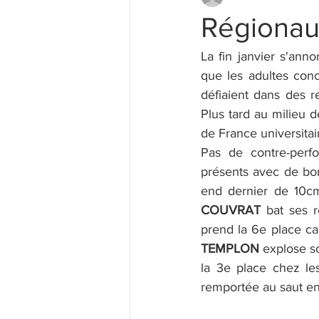
Régionaux
La fin janvier s'ann
que les adultes con
défiaient dans des r
Plus tard au milieu d
de France universita
Pas de contre-perf
présents avec de bo
end dernier de 10cm
COUVRAT
 bat ses 
prend la 6e place c
TEMPLON
 explose s
la 3e place chez le
remportée au saut en