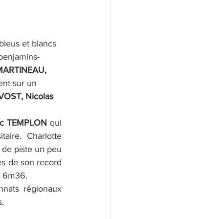
bleus et blancs 
 benjamins-
MARTINEAU, 
ent sur un 
VOST, Nicolas 
ic TEMPLON
 qui 
ire. Charlotte 
 de piste un peu 
s de son record 
 à 6m36.
nats régionaux 
s.