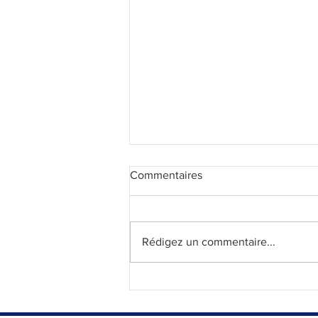
Commentaires
Rédigez un commentaire...
Les cross une épreuve qui
rassemble