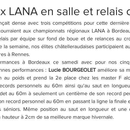
 LANA en salle et relais 
onçait dense avec trois compétitions pour cette dernière 
courraient aux championnats régionaux LANA à Bordeaux,
elais par équipe sur fond de boue et de relances au cr
e la semaine, nos élites châtelleraudaises participaient 
ires à Rennes.
ormances à Bordeaux ce samedi avec pour nos cinq c
nnes performances : 
Lucie BOURGEOLET
 améliore sa 
 au poids et prend la 2e place chez les master F al
records personnels au 60m ainsi qu'au saut en longueu
adet au 60m à seulement un centième de son record per
on record personnel au 60m en passant la ligne la finale 
s séniors. Même position au saut en longueur et une 
 hauteur à 2cm de sa meilleure marque hivernale.