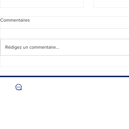
Commentaires
Rédigez un commentaire...
Les cross une épreuve qui
Une marée 
rassemble
championna
département
Nous contacter