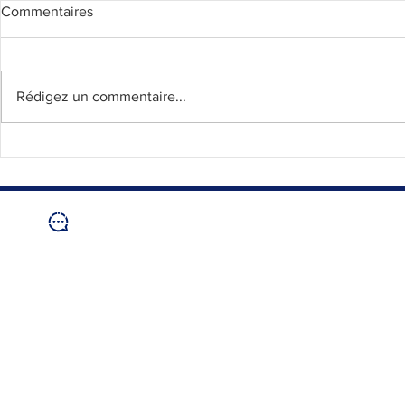
Commentaires
Rédigez un commentaire...
Les cross une épreuve qui
Une marée 
rassemble
championna
département
Nous contacter