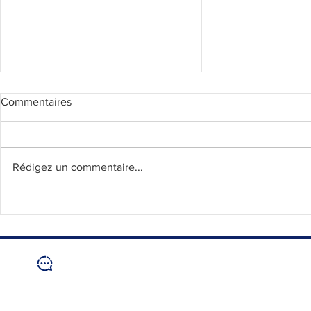
Commentaires
Un grand 
Rédigez un commentaire...
Une nouvelle étape pour
l’EAPC avec l’arrivée d’un
service civique
Nous contacter